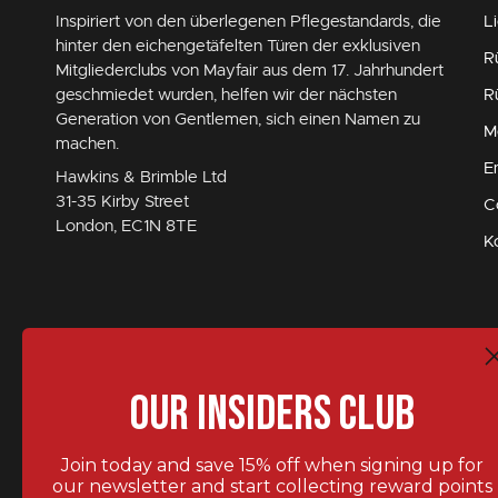
Inspiriert von den überlegenen Pflegestandards, die
L
hinter den eichengetäfelten Türen der exklusiven
R
Mitgliederclubs von Mayfair aus dem 17. Jahrhundert
geschmiedet wurden, helfen wir der nächsten
R
Generation von Gentlemen, sich einen Namen zu
M
machen.
E
Hawkins & Brimble Ltd
31-35 Kirby Street
C
London, EC1N 8TE
K
Our Insiders Club
Join today and save 15% off when signing up for
our newsletter and start collecting reward points