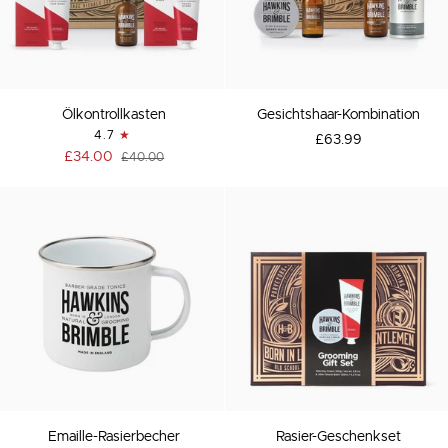
Ölkontrollkasten
Gesichtshaar-
Ölkontrollkasten
Gesichtshaar-Kombination
Kombination
4.7
£63.99
£34.00
£40.00
Emaille-
Rasier-
Emaille-Rasierbecher
Rasier-Geschenkset
Rasierbecher
Geschenkset