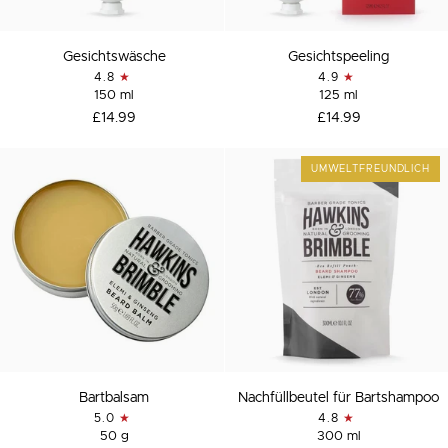
Gesichtswäsche
Gesichtspeeling
Gesichtswäsche
Gesichtspeeling
4.8
4.9
150 ml
125 ml
£14.99
£14.99
UMWELTFREUNDLICH
Bartbalsam
Nachfüllbeutel
Bartbalsam
Nachfüllbeutel für Bartshampoo
für
5.0
4.8
Bartshampoo
50 g
300 ml