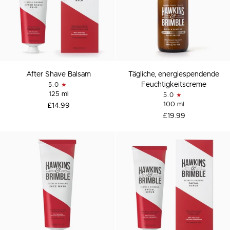
After
Tägliche,
After Shave Balsam
Tägliche, energiespendende
Shave
energiespendende
Feuchtigkeitscreme
5.0
Balsam
Feuchtigkeitscreme
125 ml
5.0
100 ml
£14.99
£19.99