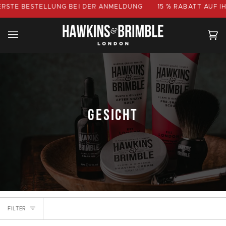
Direkt
ESTELLUNG BEI DER ANMELDUNG
15 % RABATT AUF
IHRE ERS
zum
Inhalt
Ei
(0
GESICHT
FILTER