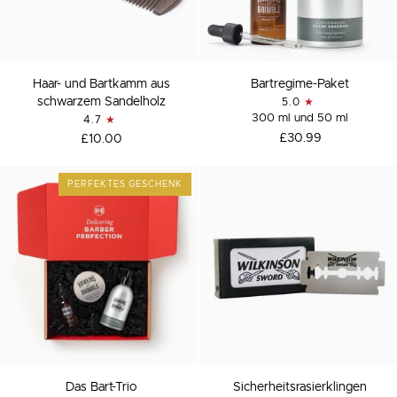
Haar-
Bartregime-
Haar- und Bartkamm aus
Bartregime-Paket
und
Paket
schwarzem Sandelholz
5.0
Bartkamm
300 ml und 50 ml
4.7
aus
£30.99
£10.00
schwarzem
Sandelholz
PERFEKTES GESCHENK
Das
Sicherheitsrasierklingen
Das Bart-Trio
Sicherheitsrasierklingen
Bart-