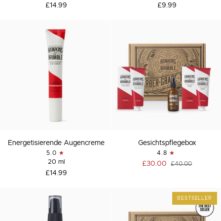
£14.99
£9.99
Energetisierende
Gesichtspflegebox
Energetisierende Augencreme
Gesichtspflegebox
Augencreme
5.0
4.8
20 ml
£30.00
£40.00
£14.99
BESTSELLER