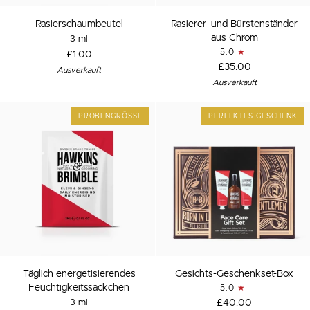
Rasierschaumbeutel
Rasierer-
Rasierschaumbeutel
Rasierer- und Bürstenständer
und
aus Chrom
3 ml
Bürstenständer
5.0
£1.00
aus
£35.00
Ausverkauft
Chrom
Ausverkauft
PROBENGRÖSSE
PERFEKTES GESCHENK
Täglich
Gesichts-
Täglich energetisierendes
Gesichts-Geschenkset-Box
energetisierendes
Geschenkset-
Feuchtigkeitssäckchen
5.0
Feuchtigkeitssäckchen
Box
3 ml
£40.00