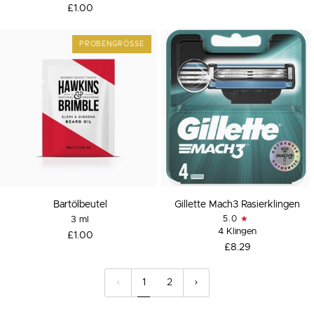
£1.00
PROBENGRÖSSE
Bartölbeutel
Gillette
Bartölbeutel
Gillette Mach3 Rasierklingen
Mach3
3 ml
5.0
Rasierklingen
4 Klingen
£1.00
£8.29
1
2