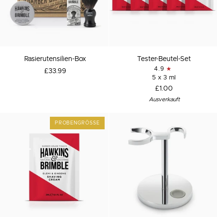
Rasierutensilien-
Tester-
Rasierutensilien-Box
Tester-Beutel-Set
Box
Beutel-
4.9
£33.99
Set
5 x 3 ml
£1.00
Ausverkauft
PROBENGRÖSSE