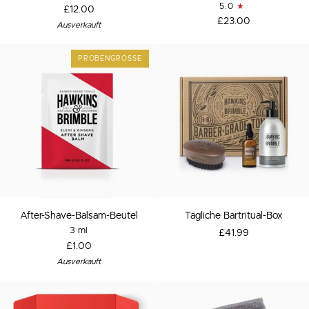
5.0
£12.00
£23.00
Ausverkauft
PROBENGRÖSSE
After-
Tägliche
After-Shave-Balsam-Beutel
Tägliche Bartritual-Box
Shave-
Bartritual-
3 ml
£41.99
Balsam-
Box
£1.00
Beutel
Ausverkauft