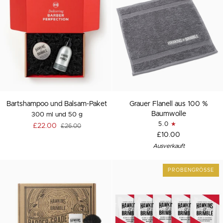
Bartshampoo
Grauer
Bartshampoo und Balsam-Paket
Grauer Flanell aus 100 %
und
Flanell
Baumwolle
300 ml und 50 g
Balsam-
aus
5.0
£22.00
£26.00
Paket
100
£10.00
%
Ausverkauft
Baumwolle
PROBENGRÖSSE