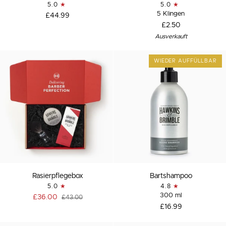
5.0
5.0
Trio
5 Klingen
£44.99
£2.50
Ausverkauft
WIEDER AUFFÜLLBAR
Rasierpflegebox
Bartshampoo
Rasierpflegebox
Bartshampoo
5.0
4.8
300 ml
£36.00
£43.00
£16.99