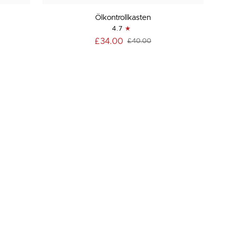
Ölkontrollkasten
Ölkontrollkasten
4.7
£34.00
£40.00