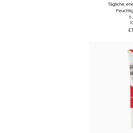
Tägliche,
Tägliche, e
energiespendende
Feuchti
Feuchtigkeitscreme
5
1
£