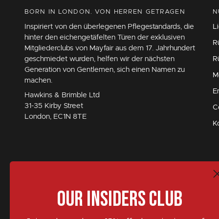
BORN IN LONDON. VON HERREN GETRAGEN
N
Inspiriert von den überlegenen Pflegestandards, die
L
hinter den eichengetäfelten Türen der exklusiven
R
Mitgliederclubs von Mayfair aus dem 17. Jahrhundert
geschmiedet wurden, helfen wir der nächsten
R
Generation von Gentlemen, sich einen Namen zu
M
machen.
E
Hawkins & Brimble Ltd
31-35 Kirby Street
C
London, EC1N 8TE
K
Our Insiders Club