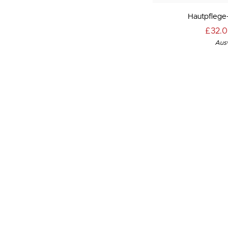
Hautpflege-
Hautpflege-
Essentials-
£32.
Box
Ausv