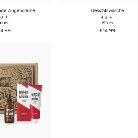
Gesichtswäsche
ende Augencreme
Gesichtswäsche
.0
4.8
0 ml
150 ml
14.99
£14.99