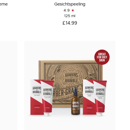
Gesichtspeeling
reme
Gesichtspeeling
4.9
125 ml
£14.99