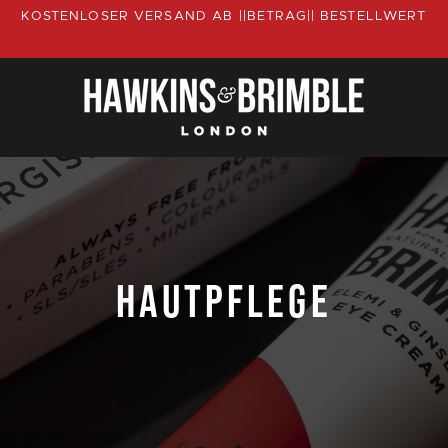
KOSTENLOSER VERSAND AB ||BETRAG|| BESTELLWERT
HAUTPFLEGE