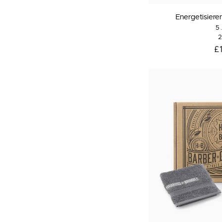
Energetisierende
Energetisier
Augencreme
5
2
£