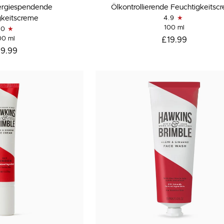
Ölkontrollierende
nergiespendende
Ölkontrollierende Feuchtigkeitsc
Feuchtigkeitscreme
gkeitscreme
4.9
100 ml
.0
00 ml
£19.99
19.99