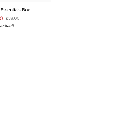
Essentials-Box
00
£38.00
erkauft