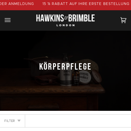
Direkt
 ANMELDUNG
15 % RABATT AUF
IHRE ERSTE BESTELLUNG BEI 
zum
Inhalt
Ei
(0
KÖRPERPFLEGE
FILTER