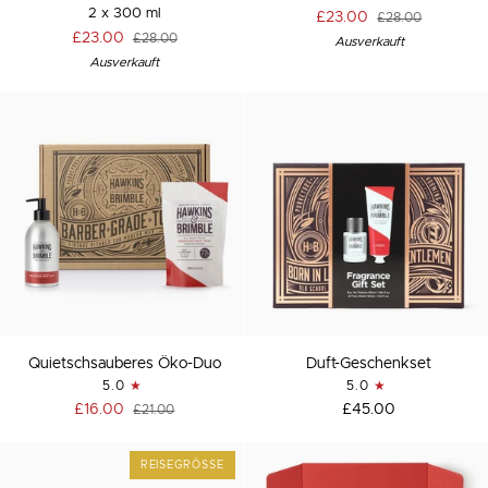
für
und
2 x 300 ml
£23.00
£28.00
saubere
Körper-
£23.00
£28.00
Ausverkauft
Hände
Duo
Ausverkauft
Quietschsauberes
Duft-
Quietschsauberes Öko-Duo
Duft-Geschenkset
Öko-
Geschenkset
5.0
5.0
Duo
£16.00
£45.00
£21.00
REISEGRÖSSE