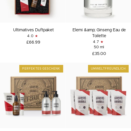
Ultimatives
Elemi
Ultimatives Duftpaket
Elemi &amp; Ginseng Eau de
Duftpaket
&amp;
Toilette
4.0
Ginseng
£66.99
4.7
Eau
50 ml
de
£35.00
Toilette
PERFEKTES GESCHENK
UMWELTFREUNDLICH