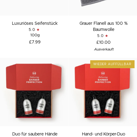
Luxuriöses
Grauer
Luxuriöses Seifenstück
Grauer Flanell aus 100 %
Seifenstück
Flanell
Baumwolle
5.0
aus
100g
5.0
100
£7.99
£10.00
%
Ausverkauft
Baumwolle
WIEDER AUFFÜLLBAR
Duo
Hand-
Duo für saubere Hände
Hand- und Körper-Duo