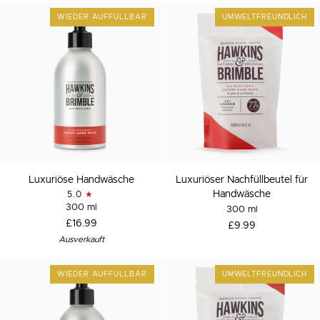
WIEDER AUFFÜLLBAR
UMWELTFREUNDLICH
Luxuriöse
Luxuriöser
Luxuriöse Handwäsche
Luxuriöser Nachfüllbeutel für
Handwäsche
Nachfüllbeutel
Handwäsche
5.0
für
300 ml
300 ml
Handwäsche
£16.99
£9.99
Ausverkauft
WIEDER AUFFÜLLBAR
UMWELTFREUNDLICH