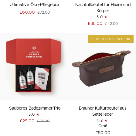
Ultimative
Nachfüllbeutel
Ultimative Öko-Pflegebox
Nachfüllbeutel für Haare und
Öko-
für
Körper
£60.00
£72.00
Pflegebox
Haare
5.0
und
£36.00
£42.00
Körper
PERFEKTES GESCHENK
Sauberes
Brauner
Sauberes Badezimmer-Trio
Brauner Kulturbeutel aus
Badezimmer-
Kulturbeutel
Sattelleder
5.0
Trio
aus
£29.00
4.8
£35.00
Sattelleder
Groß
£50.00