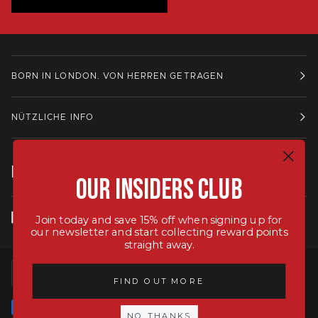
BORN IN LONDON. VON HERREN GETRAGEN
NÜTZLICHE INFO
IN KONTAKT BLEIBEN.
Our Insiders Club
Join today and save 15% off when signing up for
our newsletter and start collecting reward points
straight away.
SPRACHE
WÄHRUNG
DEUTSCH
VEREINIGTES KÖNIGREICH (GB £)
FIND OUT MORE
NO THANKS