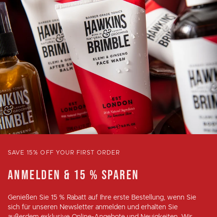
SAVE 15% OFF YOUR FIRST ORDER
ANMELDEN & 15 % SPAREN
Genießen Sie
15 % Rabatt
auf Ihre erste Bestellung, wenn Sie
sich für unseren Newsletter anmelden und erhalten Sie
außerdem exklusive Online-Angebote und Neuigkeiten. Wir