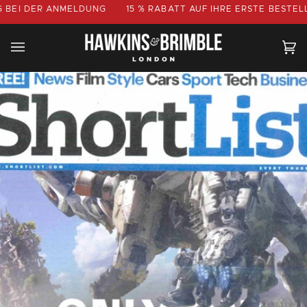
Direkt
 DER ANMELDUNG
15 % RABATT AUF
IHRE ERSTE BESTELLUNG
zum
Inhalt
Ei
(0