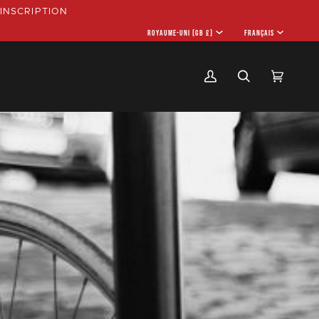
INSCRIPTION
MONNAIE
ROYAUME-UNI (GB £)
LANGU
FRANÇAIS
Mon
Recherche
Panier
(0)
compte