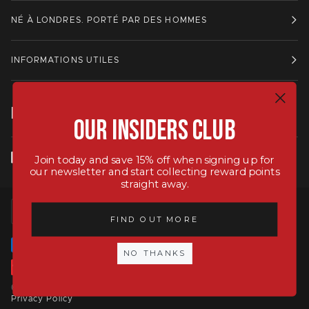
NÉ À LONDRES. PORTÉ PAR DES HOMMES
INFORMATIONS UTILES
RESTE EN CONTACT.
Our Insiders Club
Join today and save 15% off when signing up for
our newsletter and start collecting reward points
straight away.
LANGUE
MONNAIE
FRANÇAIS
ROYAUME-UNI (GB £)
FIND OUT MORE
NO THANKS
©
Hawkins & Brimble UK
2026
Terms of Service
Privacy Policy