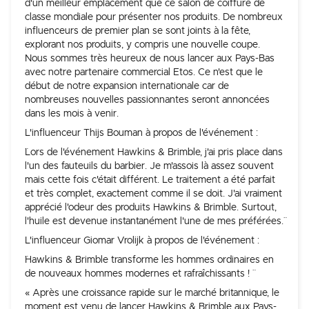
d'un meilleur emplacement que ce salon de coiffure de
classe mondiale pour présenter nos produits. De nombreux
influenceurs de premier plan se sont joints à la fête,
explorant nos produits, y compris une nouvelle coupe.
Nous sommes très heureux de nous lancer aux Pays-Bas
avec notre partenaire commercial Etos. Ce n'est que le
début de notre expansion internationale car de
nombreuses nouvelles passionnantes seront annoncées
dans les mois à venir.
L'influenceur Thijs Bouman à propos de l'événement :
¨Lors de l'événement Hawkins & Brimble, j'ai pris place dans
l'un des fauteuils du barbier. Je m'assois là assez souvent
mais cette fois c'était différent. Le traitement a été parfait
et très complet, exactement comme il se doit. J'ai vraiment
apprécié l'odeur des produits Hawkins & Brimble. Surtout,
l'huile est devenue instantanément l'une de mes préférées.¨
L'influenceur Giomar Vrolijk à propos de l'événement :
¨Hawkins & Brimble transforme les hommes ordinaires en
de nouveaux hommes modernes et rafraîchissants ! ¨
« Après une croissance rapide sur le marché britannique, le
moment est venu de lancer Hawkins & Brimble aux Pays-