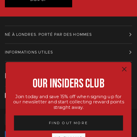
NÉ À LONDRES. PORTÉ PAR DES HOMMES
INFORMATIONS UTILES
RESTE EN CONTACT.
Our Insiders Club
Join today and save 15% off when signing up for
our newsletter and start collecting reward points
straight away.
LANGUE
MONNAIE
FRANÇAIS
ROYAUME-UNI (GB £)
FIND OUT MORE