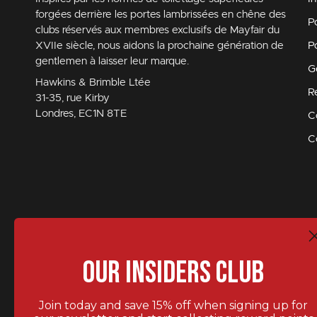
forgées derrière les portes lambrissées en chêne des
P
clubs réservés aux membres exclusifs de Mayfair du
XVIIe siècle, nous aidons la prochaine génération de
P
gentlemen à laisser leur marque.
G
Hawkins & Brimble Ltée
R
31-35, rue Kirby
Londres, EC1N 8TE
C
C
Our Insiders Club
Join today and save 15% off when signing up for