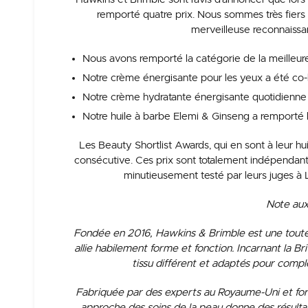
remporté quatre prix. Nous sommes très fiers
merveilleuse reconnaissa
Nous avons remporté la catégorie de la meille
Notre crème énergisante pour les yeux a été co-
Notre crème hydratante énergisante quotidienne a
Notre huile à barbe Elemi & Ginseng a remporté le
Les Beauty Shortlist Awards, qui en sont à leur h
consécutive.
Ces prix sont totalement indépendants
minutieusement testé par leurs juges 
Note aux
Fondée en 2016, Hawkins & Brimble est une toute 
allie habilement forme et fonction. Incarnant la Br
tissu différent et adaptés pour comp
Fabriquée par des experts au Royaume-Uni et form
approche des soins de la peau donne des résultats 