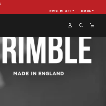
E
MONNAIE
ROYAUME-UNI (GB £)
LANGU
FRANÇAIS
Mon
Recherche
Panier
(0)
compte