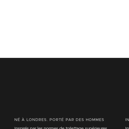
NÉ À LONDRES. PORTÉ PAR DES HOMMES
I
Inspirés par les normes de toilettage supérieures
I